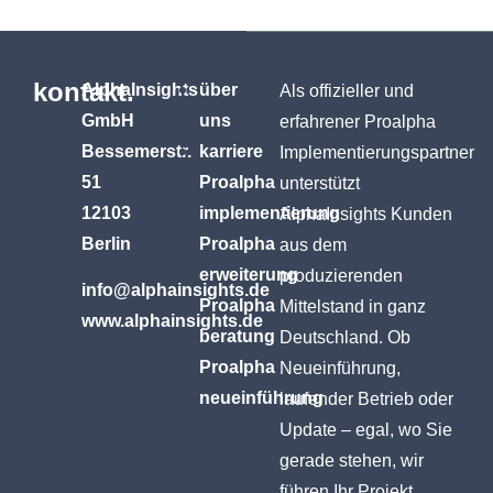
kontakt.
AlphaInsights
über
Als offizieller und
GmbH
uns
erfahrener Proalpha
Bessemerstr.
karriere
Implementierungspartner
51
Proalpha
unterstützt
12103
implementierung
AlphaInsights Kunden
Berlin
Proalpha
aus dem
erweiterung
produzierenden
info@alphainsights.de
Proalpha
Mittelstand in ganz
www.alphainsights.de
beratung
Deutschland. Ob
Proalpha
Neueinführung,
neueinführung
laufender Betrieb oder
Update – egal, wo Sie
gerade stehen, wir
führen Ihr Projekt