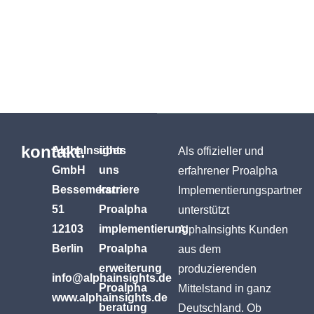
kontakt.
AlphaInsights
über
Als offizieller und
GmbH
uns
erfahrener Proalpha
Bessemerstr.
karriere
Implementierungspartner
51
Proalpha
unterstützt
12103
implementierung
AlphaInsights Kunden
Berlin
Proalpha
aus dem
erweiterung
produzierenden
info@alphainsights.de
Proalpha
Mittelstand in ganz
www.alphainsights.de
beratung
Deutschland. Ob