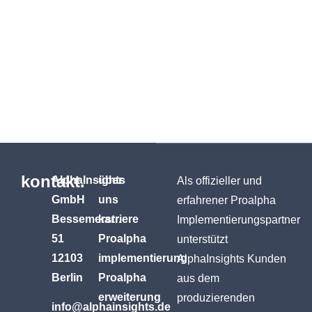
kontakt.
AlphaInsights
über
Als offizieller und
GmbH
uns
erfahrener Proalpha
Bessemerstr.
karriere
Implementierungspartner
51
Proalpha
unterstützt
12103
implementierung
AlphaInsights Kunden
Berlin
Proalpha
aus dem
erweiterung
produzierenden
info@alphainsights.de